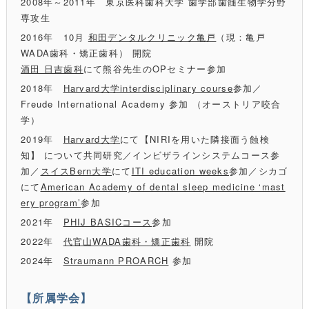
2008年～2011年 東京医科歯科大学 歯学部歯髄生物学分野
専攻生
2016年 10月
和田デンタルクリニック亀戸
（現：亀戸
WADA歯科・矯正歯科） 開院
酒田 日吉歯科
にて熊谷先生のOPセミナー参加
2018年
Harvard大学interdisciplinary course
参加／
Freude International Academy 参加 （オーストリア咬合
学）
2019年
Harvard大学
にて【NIRIを用いた隣接面う蝕検
知】 について共同研究／インビザラインシステムコース参
加／
スイスBern大学
にて
ITI education weeks
参加／シカゴ
にて
American Academy of dental sleep medicine ‘mast
ery program’
参加
2021年
PHIJ BASICコース
参加
2022年
代官山WADA歯科・矯正歯科
開院
2024年
Straumann PROARCH
参加
【所属学会】