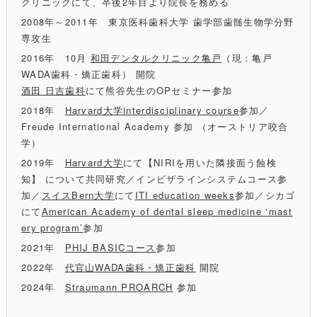
クリニックにて、卒後2年目より院長を務める
2008年～2011年 東京医科歯科大学 歯学部歯髄生物学分野
専攻生
2016年 10月
和田デンタルクリニック亀戸
（現：亀戸
WADA歯科・矯正歯科） 開院
酒田 日吉歯科
にて熊谷先生のOPセミナー参加
2018年
Harvard大学interdisciplinary course
参加／
Freude International Academy 参加 （オーストリア咬合
学）
2019年
Harvard大学
にて【NIRIを用いた隣接面う蝕検
知】 について共同研究／インビザラインシステムコース参
加／
スイスBern大学
にて
ITI education weeks
参加／シカゴ
にて
American Academy of dental sleep medicine ‘mast
ery program’
参加
2021年
PHIJ BASICコース
参加
2022年
代官山WADA歯科・矯正歯科
開院
2024年
Straumann PROARCH
参加