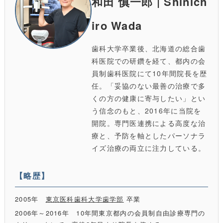
和田 慎一郎 | Shinich
iro Wada
歯科大学卒業後、北海道の総合歯
科医院での研鑽を経て、都内の会
員制歯科医院にて10年間院長を歴
任。「妥協のない最善の治療で多
くの方の健康に寄与したい」とい
う信念のもと、2016年に当院を
開院。専門医連携による高度な治
療と、予防を軸としたパーソナラ
イズ治療の両立に注力している。
【略歴】
2005年
東京医科歯科大学歯学部
卒業
2006年～2016年 10年間東京都内の会員制自由診療専門の